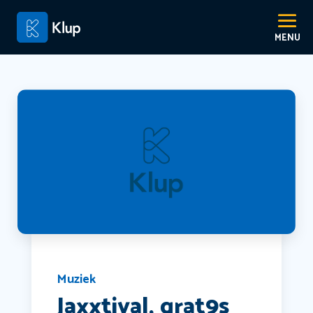
Muziek
Jaxxtival, grat9s