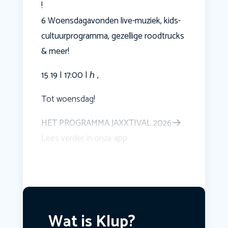
!
6 Woensdagavonden live-muziek, kids-
cultuurprogramma, gezellige roodtrucks
& meer!
15 19 | 17:00 | ℎ ,
Tot woensdag!
HET PROGRAMMA JAXXTIVAL 2026:
Lees verder in onze app
Wat is Klup?