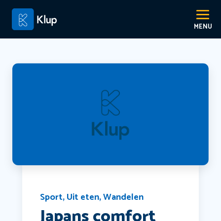
Sport
,
Uit eten
,
Wandelen
Japans comfort