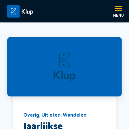
Overig
,
Uit eten
,
Wandelen
Jaarlijkse