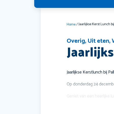
Home
/
Overig
,
Uit eten
,
Jaarlijk
Jaarlijkse Kerstlunch bij Pa
Op donderdag 24 december s
Geniet van een heerlijke l