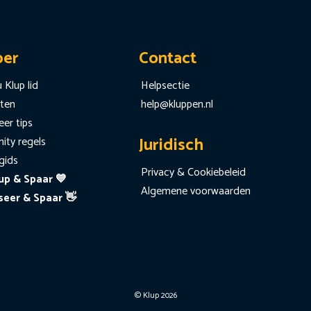
per
Contact
 Klup lid
Helpsectie
iten
help@kluppen.nl
er tips
Juridisch
ty regels
gids
Privacy & Cookiebeleid
up & Spaar 💙
Algemene voorwaarden
seer & Spaar 👋
© Klup 2026