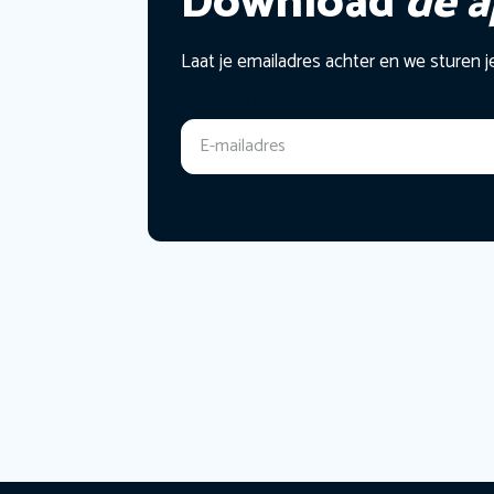
Download
de 
Laat je emailadres achter en we sturen j
E-mailadres
*