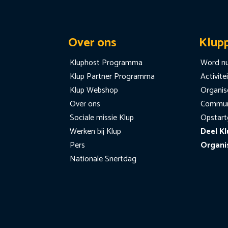
Over ons
Klup
Kluphost Programma
Word nu
Klup Partner Programma
Activite
Klup Webshop
Organise
Over ons
Communi
Sociale missie Klup
Opstart
Werken bij Klup
Deel Kl
Pers
Organi
Nationale Snertdag