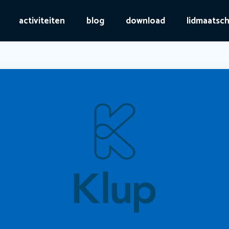
activiteiten
blog
download
lidmaatsc