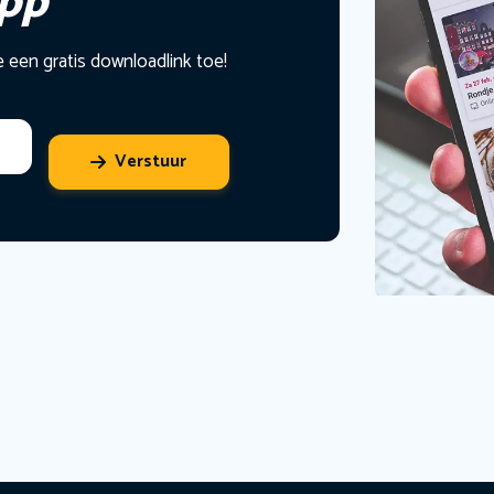
app
e een gratis downloadlink toe!
Verstuur