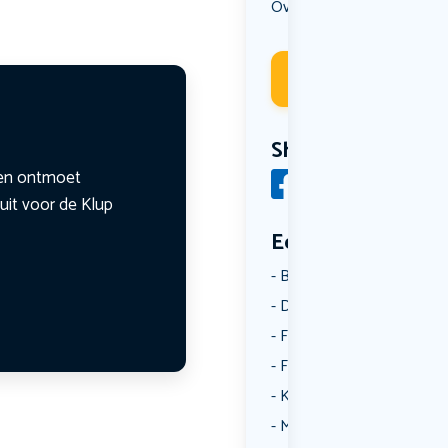
Overig
Uit eten
Wandelen
,
,
Deelneme
Share
n en ontmoet
uit voor de Klup
Een aantal catego
Borrelen
Dansen
Fietsen
Film
Kunst & Cultuur
Muziek