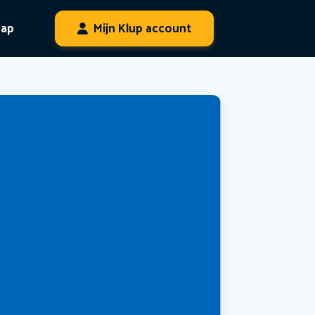
hap
Mijn Klup account