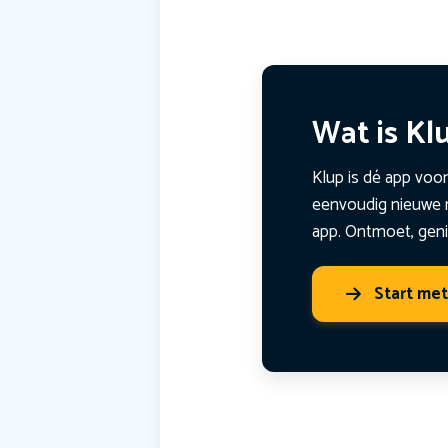
Wat is Kl
Klup is dé app voor
eenvoudig nieuwe m
app. Ontmoet, geni
Start me