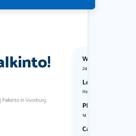
lkinto! ️
Wanneer?
24 December 2026 | 12:30
Locatie
Herenstraa...
j Palkinto in Voorburg.
Plekken
14 plekken beschikbaar
Categorie