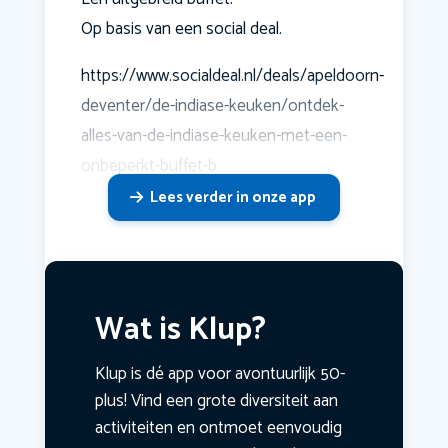
Op basis van een social deal.
https://www.socialdeal.nl/deals/apeldoorn-
deventer/de-indiase-keuken/ontdek-
alles-van-de-indiase-keuken-met-een-
onbeperkt-buffet-b
Lees verder in onze app
Wat is Klup?
Klup is dé app voor avontuurlijk 50-
plus! Vind een grote diversiteit aan
activiteiten en ontmoet eenvoudig