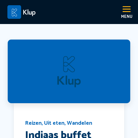
Reizen
,
Uit eten
,
Wandelen
Indiaas buffet