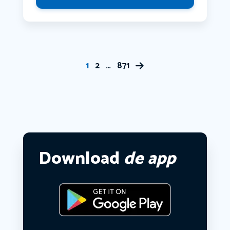
1
2
…
871
Download
de app