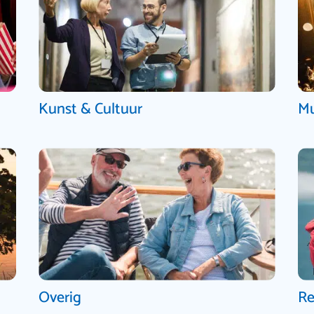
Kunst & Cultuur
Mu
Overig
Re