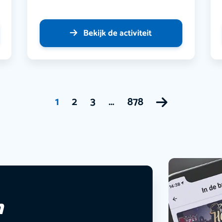
Bekijk de activiteit
1
2
3
…
878
n