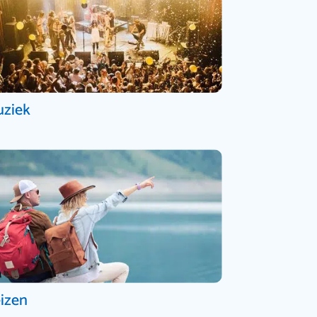
ziek
izen