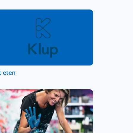
t eten