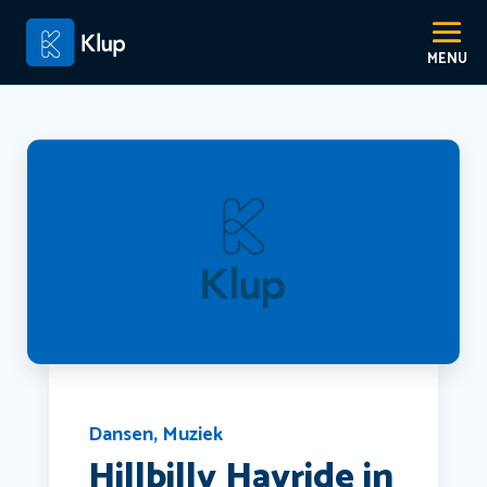
Dansen
,
Muziek
Hillbilly Hayride in