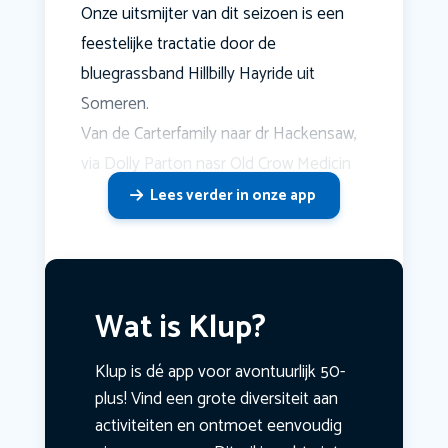
Onze uitsmijter van dit seizoen is een
feestelijke tractatie door de
bluegrassband Hillbilly Hayride uit
Someren.
Van de Carterfamily naar dr Hackensaw,
via Dolly Parton nasr Old Crow Medicin
Lees verder in onze app
Wat is Klup?
Klup is dé app voor avontuurlijk 50-
plus! Vind een grote diversiteit aan
activiteiten en ontmoet eenvoudig