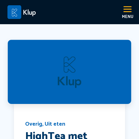
Overig
,
Uit eten
HighTea met