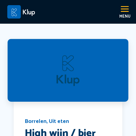
Borrelen
,
Uit eten
High wijn / bier