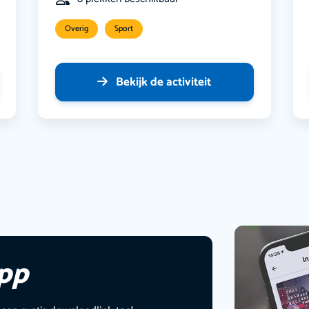
Overig
Sport
Bekijk de activiteit
app