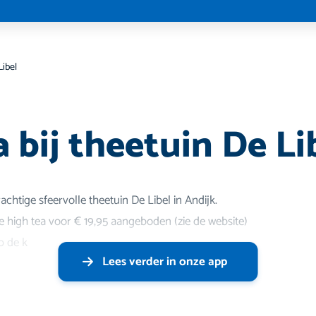
Libel
 bij theetuin De Li
chtige sfeervolle theetuin De Libel in Andijk.
e high tea voor € 19,95 aangeboden (zie de website)
p de k
Lees verder in onze app