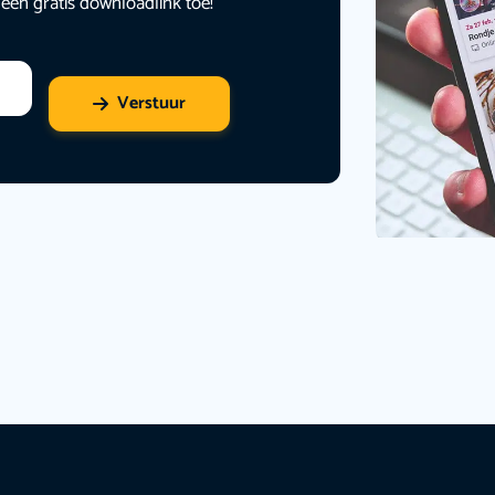
 een gratis downloadlink toe!
Verstuur