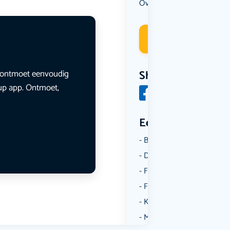
Overig
Deelneme
en ontmoet eenvoudig
Share
lup app. Ontmoet,
Een aantal catego
Borrelen
Dansen
Fietsen
Film
Kunst & Cultuur
Muziek