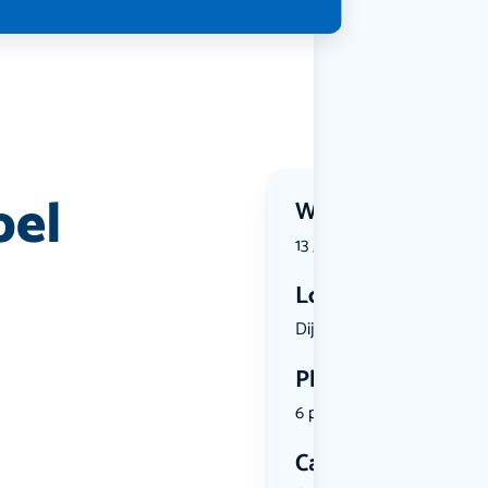
bel
Wanneer?
13 June 2026 | 14:00
Locatie
Dijkweg 17...
Plekken
6 plekken beschikbaar
Categorie