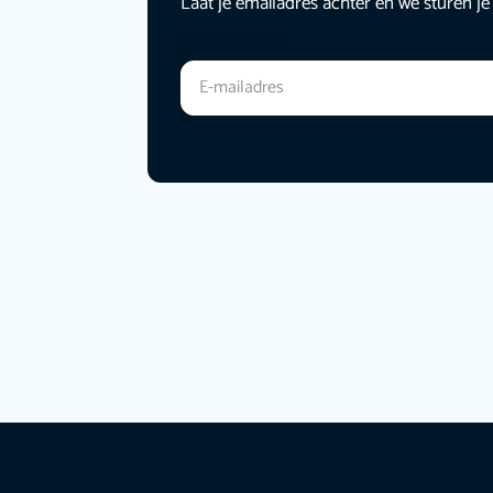
Laat je emailadres achter en we sturen je
E-mailadres
*