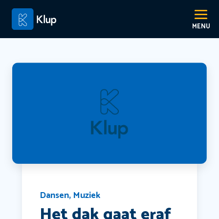
Dansen
,
Muziek
Het dak gaat eraf