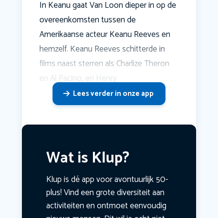
In Keanu gaat Van Loon dieper in op de
overeenkomsten tussen de
Amerikaanse acteur Keanu Reeves en
hemzelf. Keanu Reeves schitterde in
films naast sterren als Charlize Theron
en Al Pacino, en Henry
Lees verder in onze app
Wat is Klup?
Klup is dé app voor avontuurlijk 50-
plus! Vind een grote diversiteit aan
activiteiten en ontmoet eenvoudig