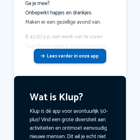
Ga je mee?
Onbeperkt hapjes en drankjes.
Maken er een gezellige avond van.
€ 42,50 p.p. een week van te voren
Stuur ik een tikkie € 44.00 is incl.fooi
Lees verder in onze app
Wat is Klup?
Klup is dé app voor avontuurlijk 50-
plus! Vind een grote diversiteit aan
activiteiten en ontmoet eenvoudig
nieuwe mensen. Dit wil je echt niet