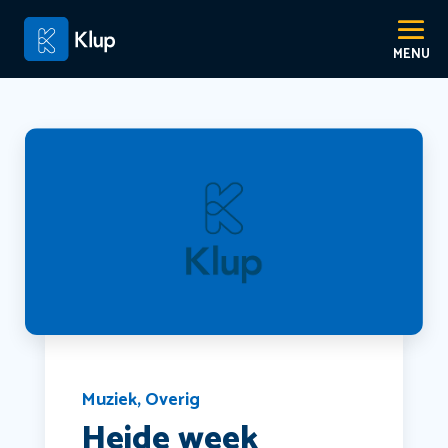
Muziek
,
Overig
Heide week