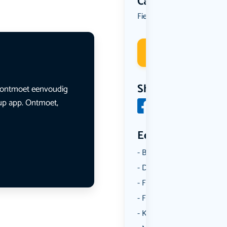
Categorie
Fietsen
Reizen
Wandelen
,
,
Deelneme
Share
en ontmoet eenvoudig
lup app. Ontmoet,
Een aantal catego
Borrelen
Dansen
Fietsen
Film
Kunst & Cultuur