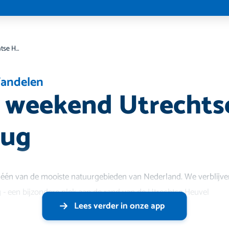
Heerlijk weekend Utrechtse Heuvelrug
andelen
k weekend Utrechts
rug
 één van de mooiste natuurgebieden van Nederland. We verblijven
 - een bijzondere plek aan de rand van de Utrechtse Heuvel
Lees verder in onze app