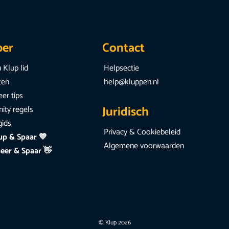
per
Contact
 Klup lid
Helpsectie
iten
help@kluppen.nl
er tips
Juridisch
ty regels
gids
Privacy & Cookiebeleid
up & Spaar 💙
Algemene voorwaarden
eer & Spaar 👋
© Klup 2026