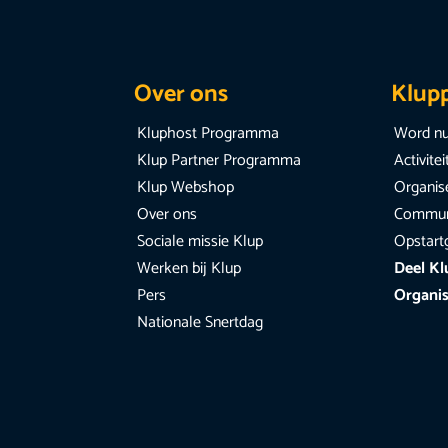
Over ons
Klup
Kluphost Programma
Word nu
Klup Partner Programma
Activite
Klup Webshop
Organise
Over ons
Communi
Sociale missie Klup
Opstart
Werken bij Klup
Deel Kl
Pers
Organis
Nationale Snertdag