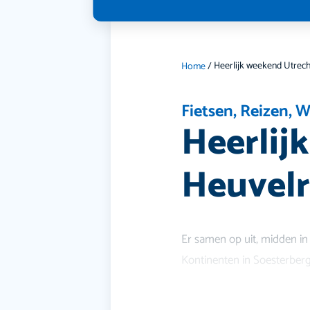
Home
/
Fietsen
,
Reizen
,
W
Heerlij
Heuvel
Er samen op uit, midden in
Kontinenten in Soesterberg