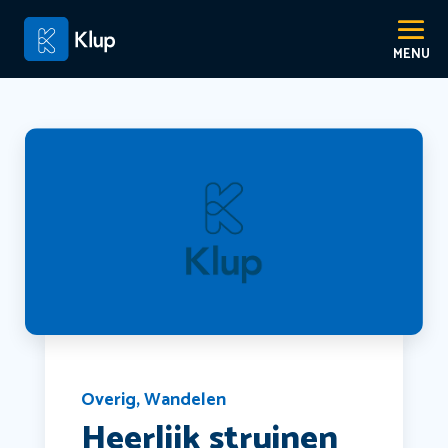
Overig
,
Wandelen
Heerlijk struinen