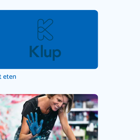
t eten