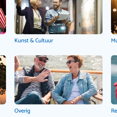
Kunst & Cultuur
Mu
Overig
Re