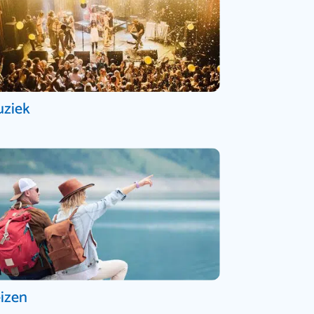
ziek
izen