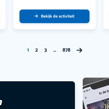
Bekijk de activiteit
1
2
3
…
878
n