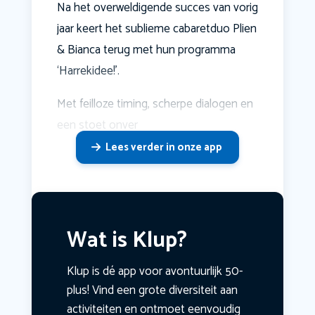
Na het overweldigende succes van vorig
jaar keert het sublieme cabaretduo Plien
& Bianca terug met hun programma
‘Harrekidee!’.
Met feilloze timing, scherpe dialogen en
een stoet onver
Lees verder in onze app
Wat is Klup?
Klup is dé app voor avontuurlijk 50-
plus! Vind een grote diversiteit aan
activiteiten en ontmoet eenvoudig