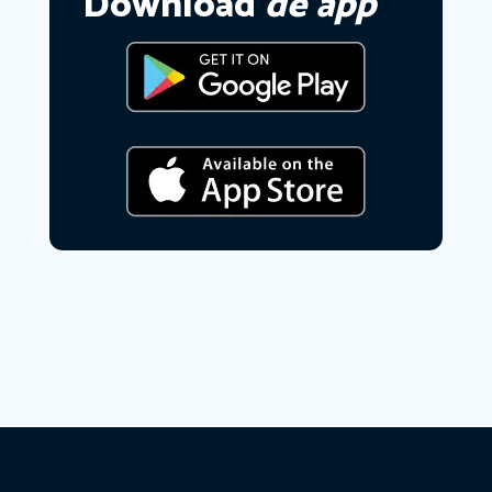
Download
de app