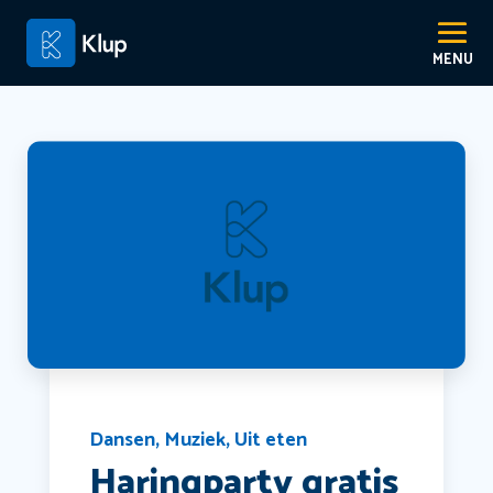
Dansen
,
Muziek
,
Uit eten
Haringparty gratis