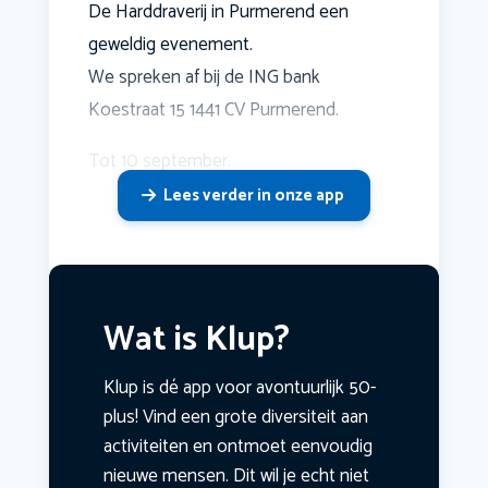
De Harddraverij in Purmerend een
geweldig evenement.
We spreken af bij de ING bank
Koestraat 15 1441 CV Purmerend.
Tot 10 september.
Lees verder in onze app
Wat is Klup?
Klup is dé app voor avontuurlijk 50-
plus! Vind een grote diversiteit aan
activiteiten en ontmoet eenvoudig
nieuwe mensen. Dit wil je echt niet