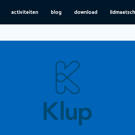
activiteiten
blog
download
lidmaatsc