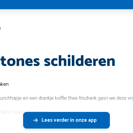
n
tones schilderen
aken
unchhapje en een drankje koffie thee frisdrank gasn we deze vr
 liefst ook goed humeu
Lees verder in onze app