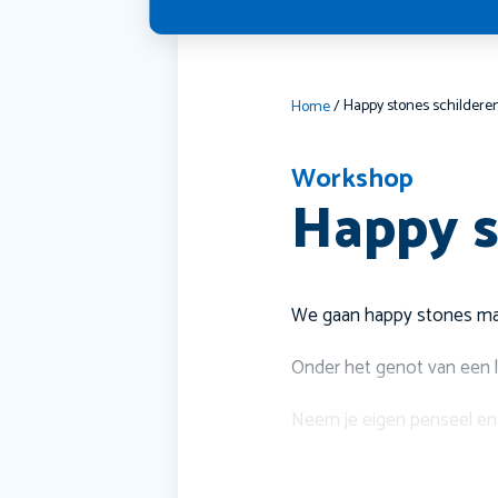
Happy stones schildere
Home
/
Workshop
Happy s
We gaan happy stones m
Onder het genot van een l
Neem je eigen penseel en