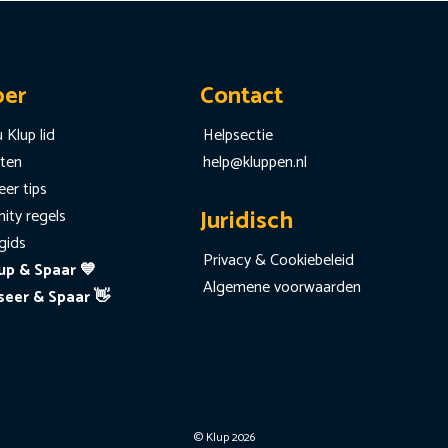
per
Contact
 Klup lid
Helpsectie
iten
help@kluppen.nl
er tips
Juridisch
ty regels
gids
Privacy & Cookiebeleid
up & Spaar 💙
Algemene voorwaarden
seer & Spaar 👋
© Klup 2026