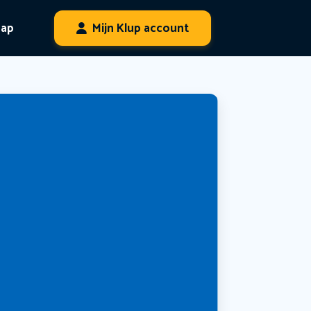
hap
Mijn Klup account