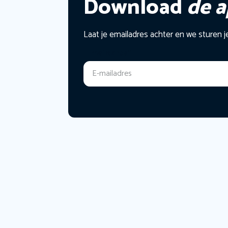
Download
de 
Laat je emailadres achter en we sturen j
E-mailadres
*