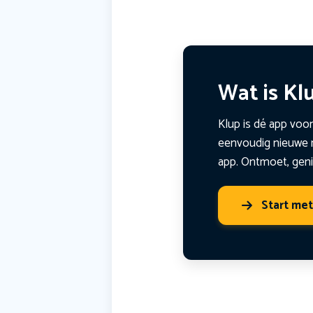
Wat is Kl
Klup is dé app voor
eenvoudig nieuwe m
app. Ontmoet, geni
Start me