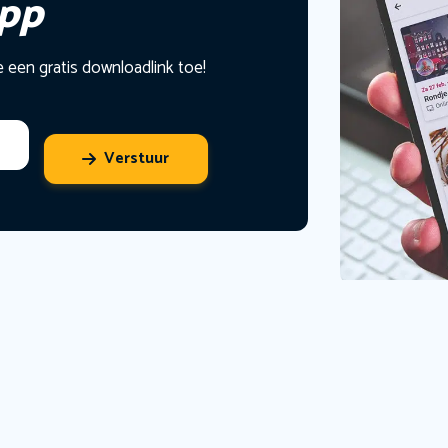
app
e een gratis downloadlink toe!
Verstuur