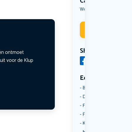
Categorie
Workshop
Deelneme
Share
n en ontmoet
uit voor de Klup
Een aantal catego
Borrelen
Dansen
Fietsen
Film
Kunst & Cultuur