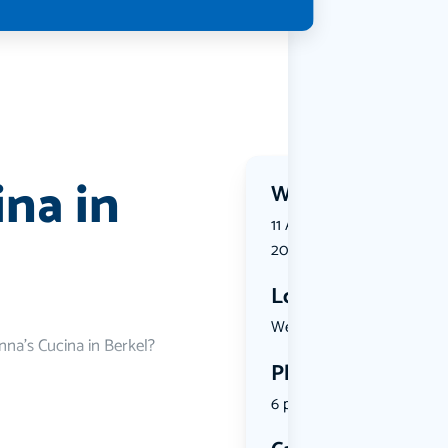
ina in
Wanneer?
11 August 2026 | 18:00 tot 
2026 | 20:00
Locatie
Westerplei...
nna’s Cucina in Berkel?
Plekken
6 plekken beschikbaar