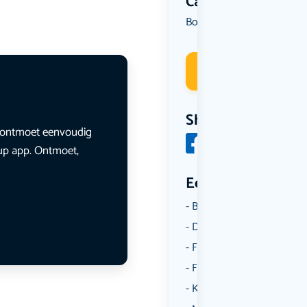
Categorie
Borrelen
Uit eten
,
Deelneme
Share
en ontmoet eenvoudig
lup app. Ontmoet,
Een aantal catego
Borrelen
Dansen
Fietsen
Film
Kunst & Cultuur