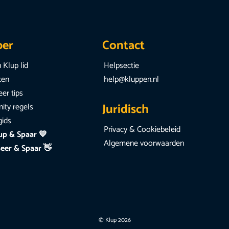
per
Contact
 Klup lid
Helpsectie
iten
help@kluppen.nl
er tips
Juridisch
ty regels
gids
Privacy & Cookiebeleid
up & Spaar 💙
Algemene voorwaarden
eer & Spaar 👋
© Klup 2026