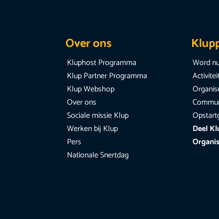
Over ons
Klup
Kluphost Programma
Word nu
Klup Partner Programma
Activite
Klup Webshop
Organise
Over ons
Communi
Sociale missie Klup
Opstart
Werken bij Klup
Deel Kl
Pers
Organis
Nationale Snertdag