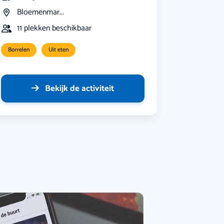
Bloemenmar...
11 plekken beschikbaar
Borrelen
Uit eten
Bekijk de activiteit