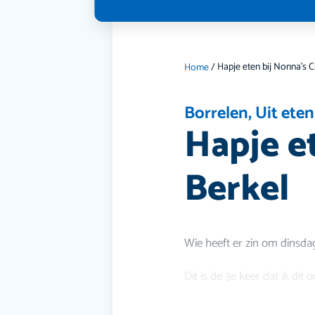
Home
/
Borrelen
,
Uit eten
Hapje e
Berkel
Wie heeft er zin om dinsda
Dit is de 3e keer dat ik dit