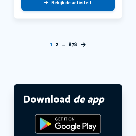
Bekijk de activiteit
1
2
…
878
Download
de app