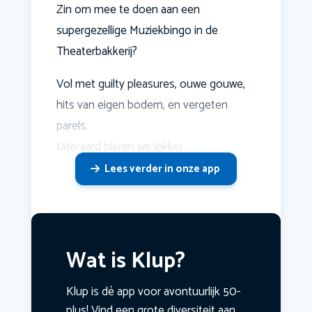
Zin om mee te doen aan een
supergezellige Muziekbingo in de
Theaterbakkerij?
Vol met guilty pleasures, ouwe gouwe,
hits van eigen bodem, en vergeten
parels.
Uiteraard bléren we lekker
Lees verder in onze app
Wat is Klup?
Klup is dé app voor avontuurlijk 50-
plus! Vind een grote diversiteit aan