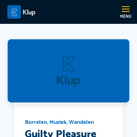
Borrelen
,
Muziek
,
Wandelen
Guilty Pleasure