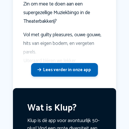
Zin om mee te doen aan een
supergezellige Muziekbingo in de
Theaterbakkerij?
Vol met guilty pleasures, ouwe gouwe,
hits van eigen bodem, en vergeten
parels.
Uiteraard bléren we lekker
Lees verder in onze app
Wat is Klup?
Klup is dé app voor avontuurlijk 50-
plus! Vind een grote diversiteit aan