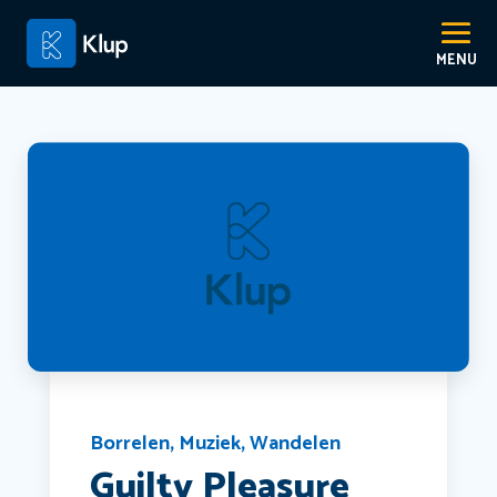
Borrelen
,
Muziek
,
Wandelen
Guilty Pleasure