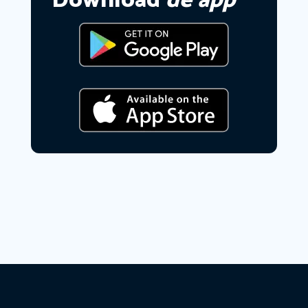
Download
de app