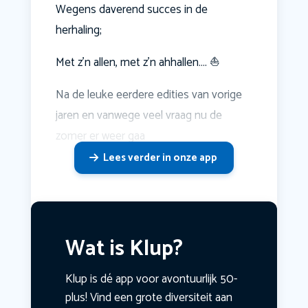
Wegens daverend succes in de
herhaling;
Met z’n allen, met z’n ahhallen…. ️⛵️
Na de leuke eerdere edities van vorige
jaren en vanwege veel vraag nu de
zomer er weer gaa
Lees verder in onze app
Wat is Klup?
Klup is dé app voor avontuurlijk 50-
plus! Vind een grote diversiteit aan