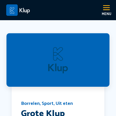
Borrelen
,
Sport
,
Uit eten
Grote Klup