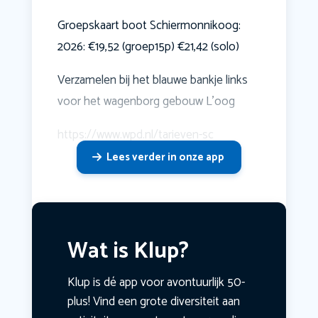
Groepskaart boot Schiermonnikoog:
2026: €19,52 (groep15p) €21,42 (solo)
Verzamelen bij het blauwe bankje links
voor het wagenborg gebouw L'oog
https://www.wpd.nl/tarieven-sc
Lees verder in onze app
Wat is Klup?
Klup is dé app voor avontuurlijk 50-
plus! Vind een grote diversiteit aan