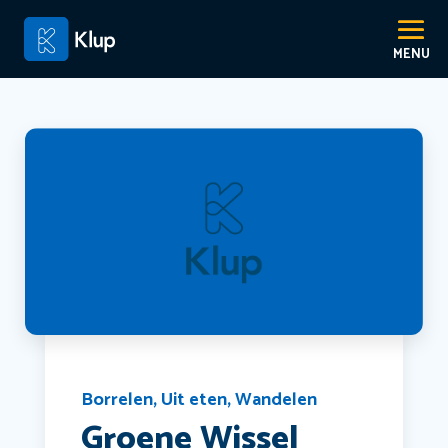
Borrelen
,
Uit eten
,
Wandelen
Groene Wissel