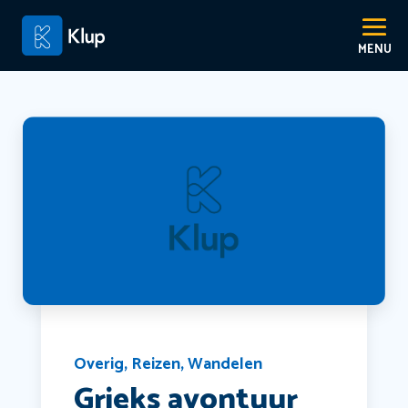
Overig
,
Reizen
,
Wandelen
Grieks avontuur