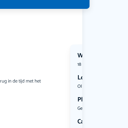
Wanneer?
18 September 2026 | 20:00
Locatie
ug in de tijd met het
Oliemolens...
Plekken
Geen limiet
Categorie