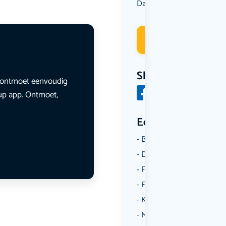
Dansen
Muziek
,
Deelneme
Share
en ontmoet eenvoudig
lup app. Ontmoet,
Een aantal catego
Borrelen
Dansen
Fietsen
Film
Kunst & Cultuur
Muziek