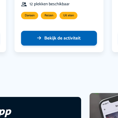
12 plekken beschikbaar
Dansen
Reizen
Uit eten
Bekijk de activiteit
app