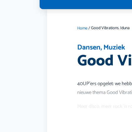
Good Vibrations. Iduna
Home
/
Dansen
,
Muziek
Good Vi
40UP’ers opgelet: we hebbe
nieuwe thema Good Vibrati
Meer disco, meer rock ’n ro