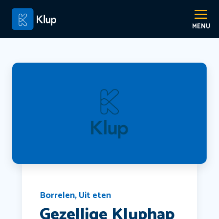
Borrelen
,
Uit eten
Gezellige Kluphap