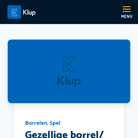
Borrelen
,
Spel
Gezellige borrel/