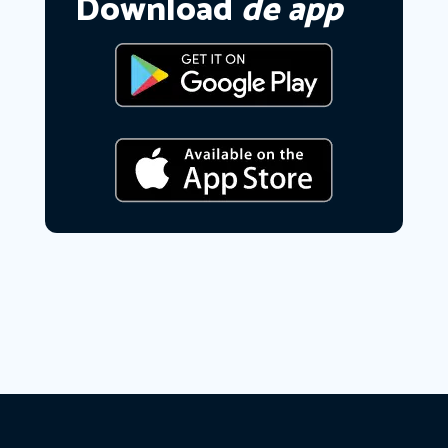
Download
de app