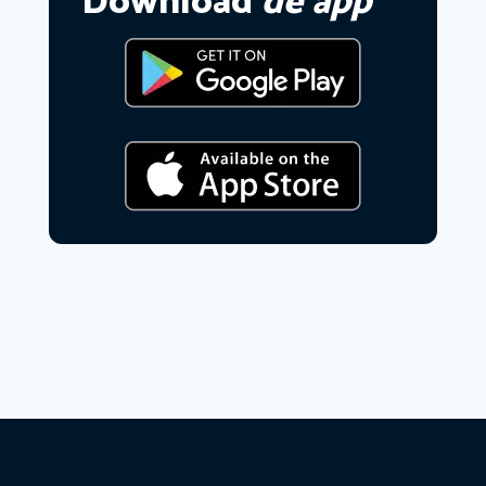
Download
de app