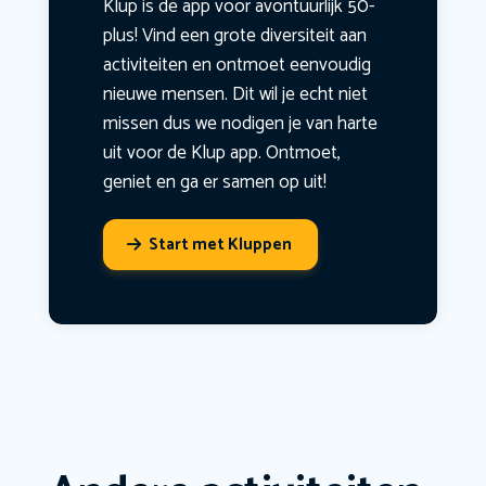
Klup is dé app voor avontuurlijk 50-
plus! Vind een grote diversiteit aan
activiteiten en ontmoet eenvoudig
nieuwe mensen. Dit wil je echt niet
missen dus we nodigen je van harte
uit voor de Klup app. Ontmoet,
geniet en ga er samen op uit!
Start met Kluppen