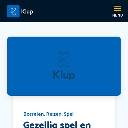
Borrelen
,
Reizen
,
Spel
Gezellig spel en