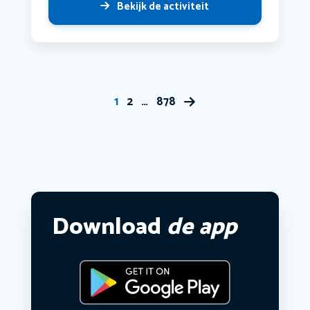
Bekijk de activiteit
1
2
…
878
Download
de app