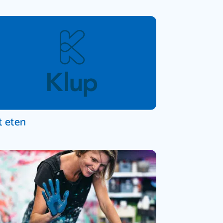
t eten