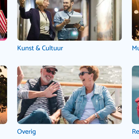
Kunst & Cultuur
Mu
Overig
Re