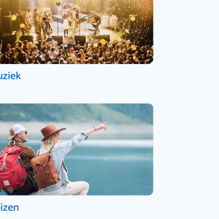
ziek
izen