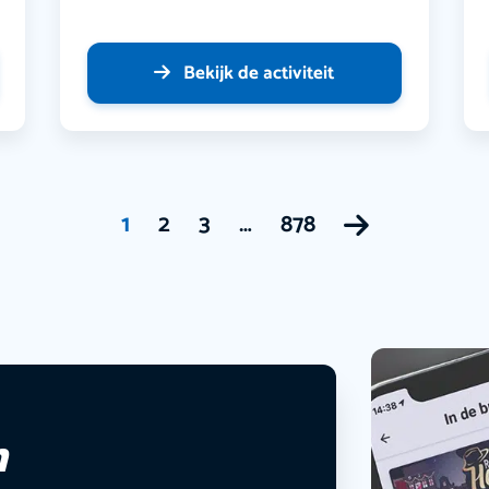
Bekijk de activiteit
1
2
3
…
878
n