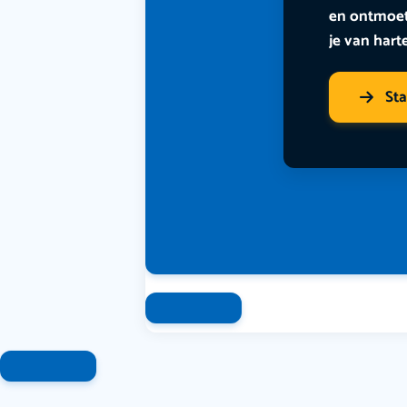
en ontmoet
je van hart
St