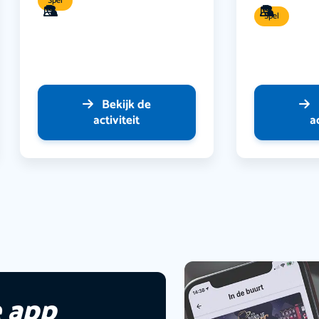
Spel
Spel
Bekijk de
activiteit
a
 app