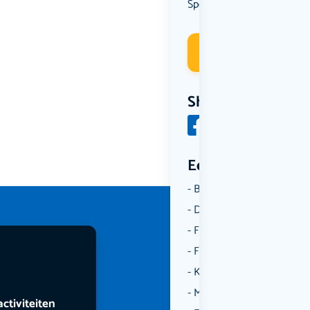
Spel
Deelneme
Share
Een aantal catego
Borrelen
Dansen
Fietsen
Film
Kunst & Cultuur
Muziek
activiteiten