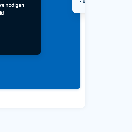
Bekijk alle categorieën
 we nodigen
t!