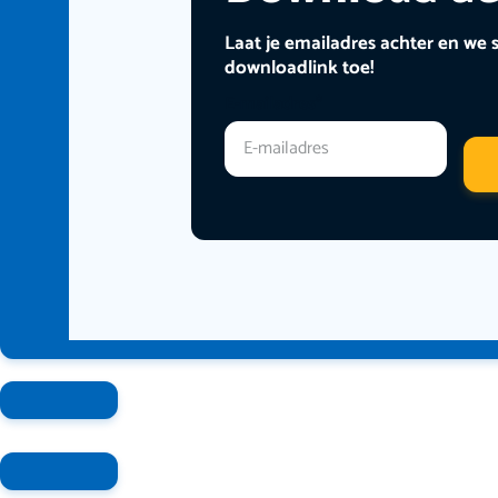
Laat je emailadres achter en we s
downloadlink toe!
E-mailadres
*