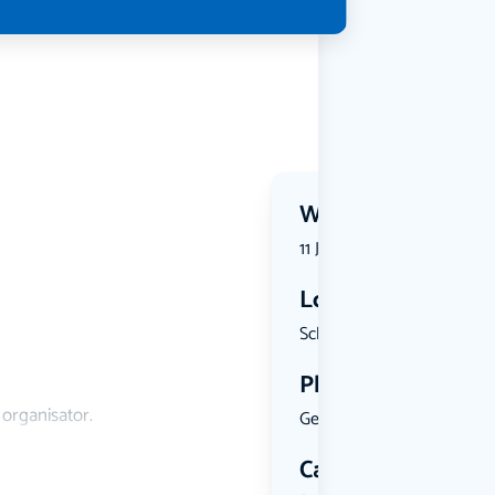
Wanneer?
11 July 2026 | 19:30
Locatie
Schelmsewe...
Plekken
 organisator.
Geen limiet
Categorie