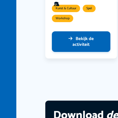
Kunst & Cultuur
Spel
Workshop
Bekijk de
activiteit
Download
de