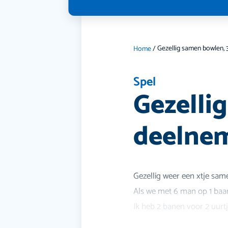
Home
/
Spel
Gezelli
deelnem
Gezellig weer een xtje sam
Als we met 6 man op 1 baan 
Ik heb 2 banen voor 2 uurt