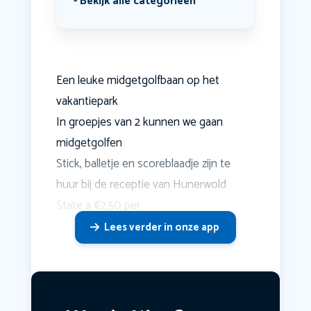
Bekijk alle categorieën
Een leuke midgetgolfbaan op het
vakantiepark
In groepjes van 2 kunnen we gaan
midgetgolfen
Stick, balletje en scoreblaadje zijn te
huur bij de receptie van Hunerwold
State a €7,50 per
Lees verder in onze app