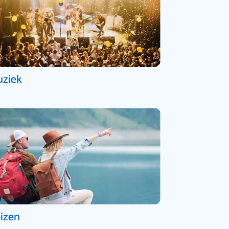
ziek
izen