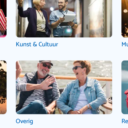
Kunst & Cultuur
Mu
Overig
Re