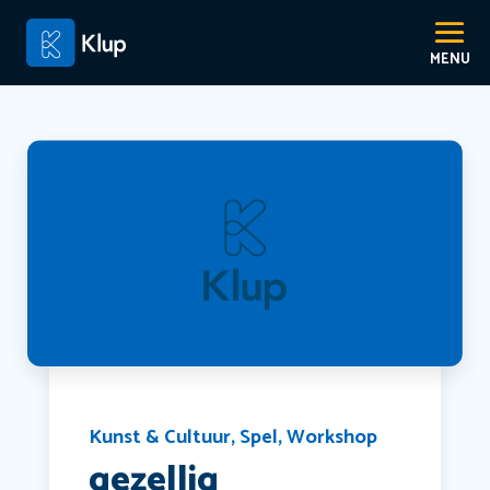
Kunst & Cultuur
,
Spel
,
Workshop
gezellig