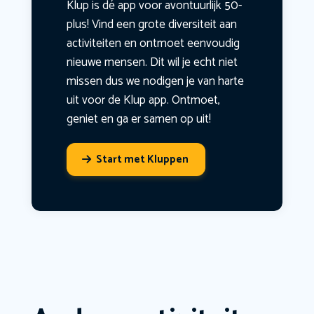
Klup is dé app voor avontuurlijk 50-
plus! Vind een grote diversiteit aan
activiteiten en ontmoet eenvoudig
nieuwe mensen. Dit wil je echt niet
missen dus we nodigen je van harte
uit voor de Klup app. Ontmoet,
geniet en ga er samen op uit!
Start met Kluppen