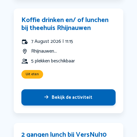
Koffie drinken en/ of lunchen
bij theehuis Rhijnauwen
7 August 2026 | 11:15
Rhijnauwen...
5 plekken beschikbaar
Uit eten
Bekijk de activiteit
2 gangen lunch bij VersNul10