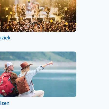
ziek
izen