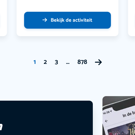
Bekijk de activiteit
1
2
3
…
878
n