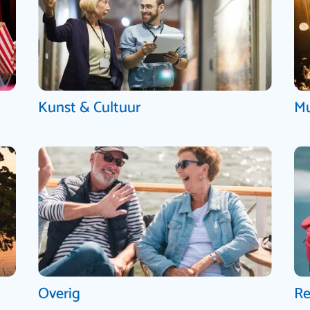
Kunst & Cultuur
Mu
Overig
Re