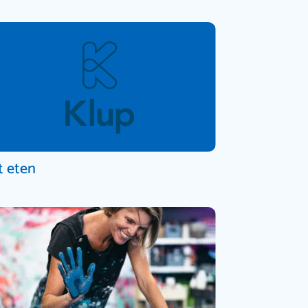
t eten