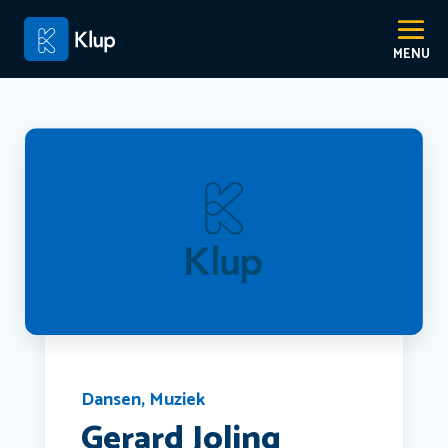
Dansen
,
Muziek
Gerard Joling