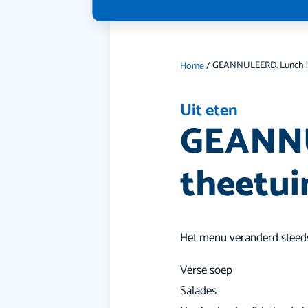
Home
/
Uit eten
GEANNU
theetui
Het menu veranderd steeds
Verse soep
Salades