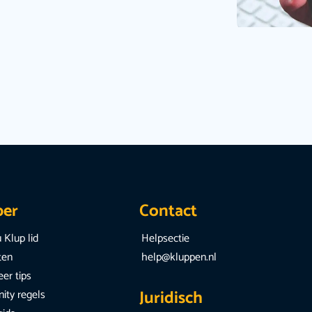
per
Contact
 Klup lid
Helpsectie
iten
help@kluppen.nl
er tips
Juridisch
ty regels