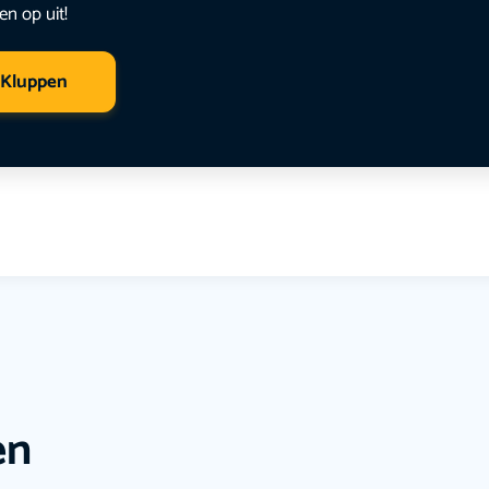
en op uit!
 Kluppen
en