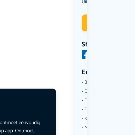
Uit eten
Deelneme
Share
Een aantal catego
Borrelen
Dansen
Fietsen
Film
Kunst & Cultuur
en ontmoet eenvoudig
Muziek
lup app. Ontmoet,