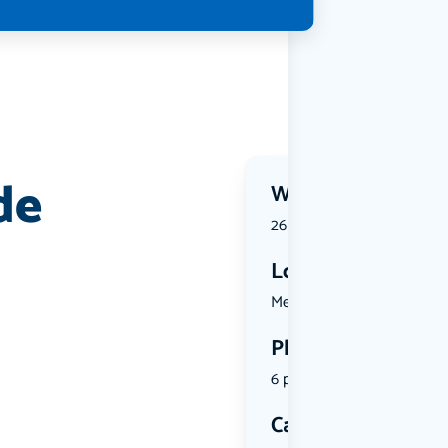
de
Wanneer?
26 June 2026 | 13:00
Locatie
Meezeweg 2...
Plekken
6 plekken beschikbaar
Categorie