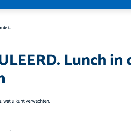
GEANNULEERD. Lunch in de theetuin
LEERD. Lunch in 
n
, wat u kunt verwachten.