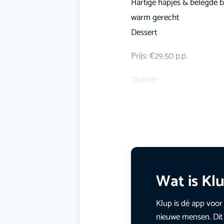
Hartige hapjes & belegde 
warm gerecht
Dessert
Prijs: €29.50 p.p.
Drankje
Wat is Kl
Klup is dé app voor 
nieuwe mensen. Dit 