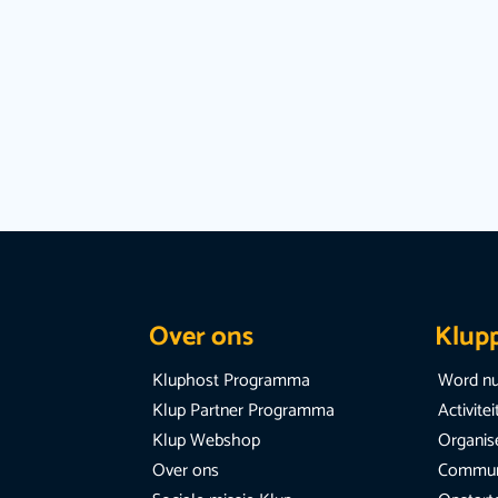
Over ons
Klup
Kluphost Programma
Word nu
Klup Partner Programma
Activite
Klup Webshop
Organise
Over ons
Communi