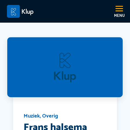
Muziek
,
Overig
Frans halsema