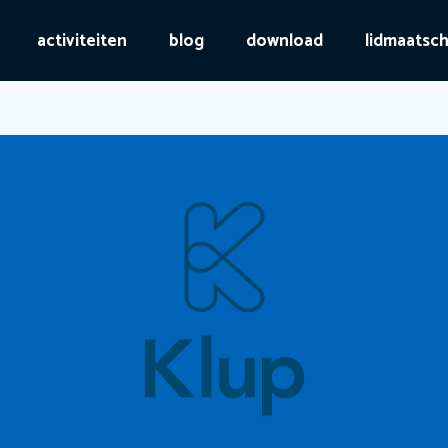
activiteiten
blog
download
lidmaatsc