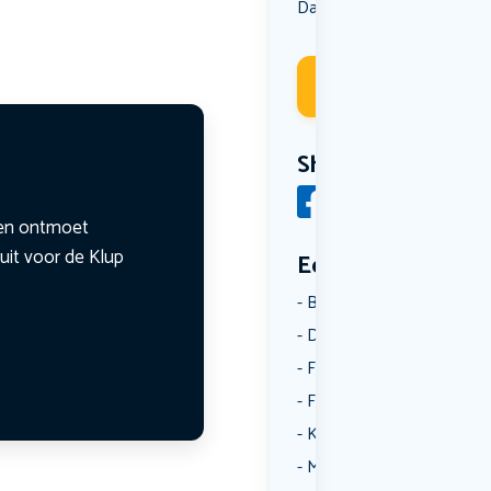
Dansen
Muziek
Uit eten
,
,
Deelneme
Share
n en ontmoet
uit voor de Klup
Een aantal catego
Borrelen
Dansen
Fietsen
Film
Kunst & Cultuur
Muziek