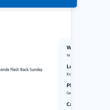
Wanneer?
19 July 2026 | 16:00
Locatie
ekende Flash Back Sunday
Komweg 11,...
Plekken
Geen limiet
Categorie