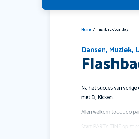
Flashback Sunday
Home
/
Dansen
,
Muziek
,
U
Flashba
Na het succes van vorige 
met DJ Kicken.
Allen welkom toooooo par
Start PARTY TIME op zon