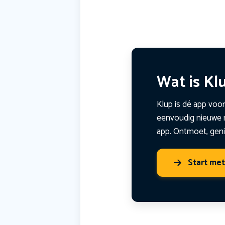
Wat is Kl
Klup is dé app voor
eenvoudig nieuwe m
app. Ontmoet, geni
Start me