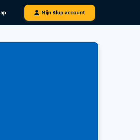
hap
Mijn Klup account