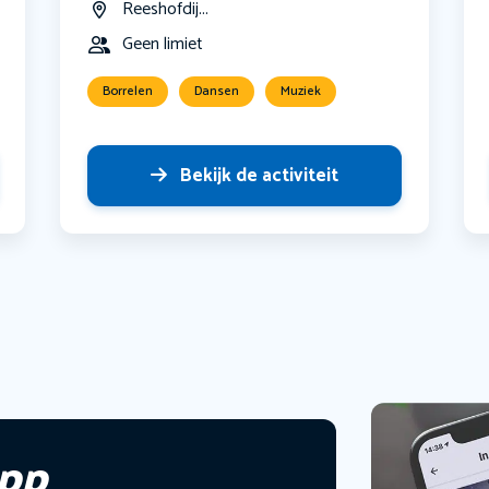
Reeshofdij...
Geen limiet
Borrelen
Dansen
Muziek
Bekijk de activiteit
app