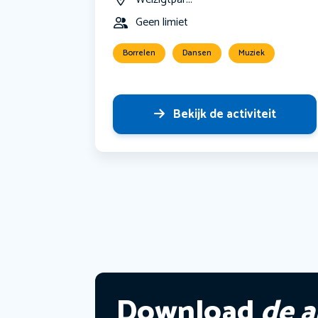
Geen limiet
Borrelen
Dansen
Muziek
Bekijk de activiteit
Download
de 