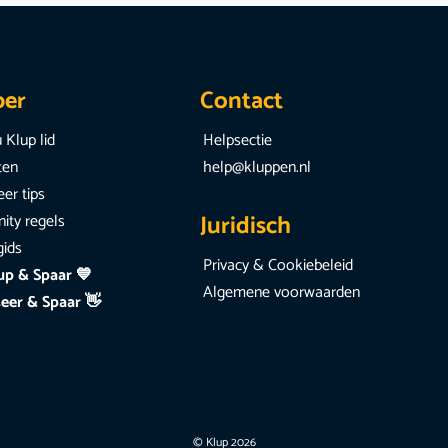
per
Contact
 Klup lid
Helpsectie
iten
help@kluppen.nl
er tips
Juridisch
ty regels
gids
Privacy & Cookiebeleid
up & Spaar 💙
Algemene voorwaarden
eer & Spaar 👋
© Klup 2026