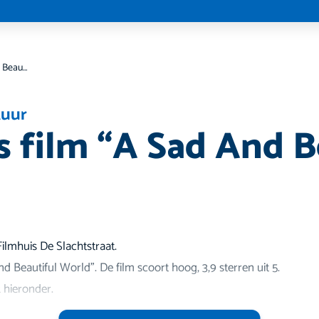
Filmhuis film “A Sad And Beautiful World”
tuur
s film “A Sad And B
ilmhuis De Slachtstraat.
d Beautiful World". De film scoort hoog, 3,9 sterren uit 5.
k hieronder.