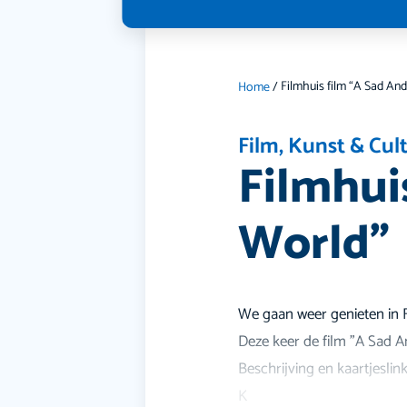
Home
/
Film
,
Kunst & Cul
Filmhui
World”
We gaan weer genieten in F
Deze keer de film "A Sad An
Beschrijving en kaartjeslin
K