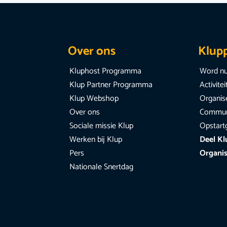
Over ons
Klup
Kluphost Programma
Word nu
Klup Partner Programma
Activite
Klup Webshop
Organise
Over ons
Communi
Sociale missie Klup
Opstart
Werken bij Klup
Deel Kl
Pers
Organis
Nationale Snertdag