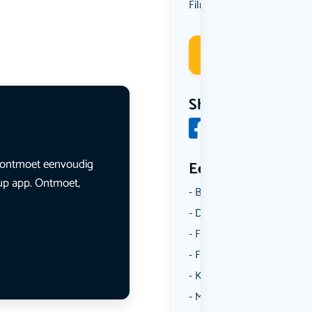
Film
Kunst & Cultuur
,
Deelneme
Share
en ontmoet eenvoudig
Een aantal catego
lup app. Ontmoet,
Borrelen
Dansen
Fietsen
Film
Kunst & Cultuur
Muziek