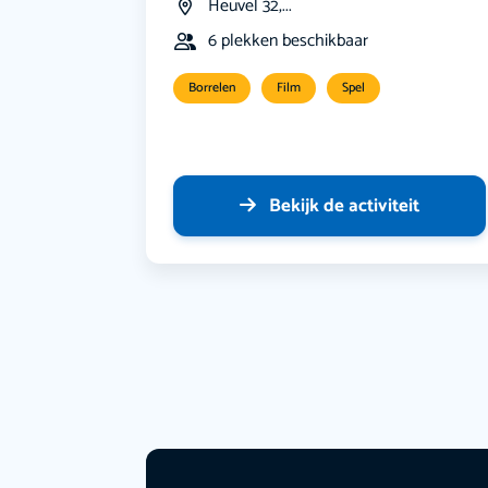
Heuvel 32,...
6 plekken beschikbaar
Borrelen
Film
Spel
Bekijk de activiteit