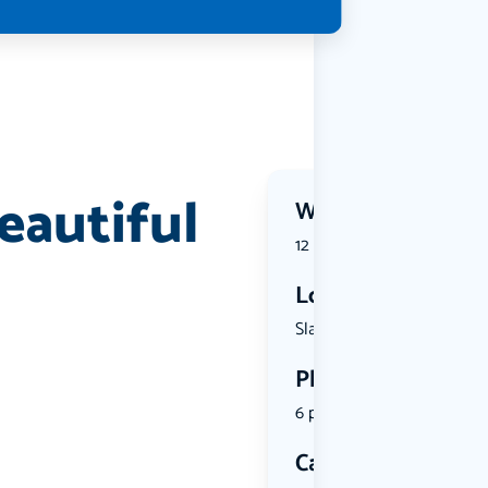
eautiful
Wanneer?
12 June 2026 | 18:35
Locatie
Slachtstra...
Plekken
6 plekken beschikbaar
Categorie