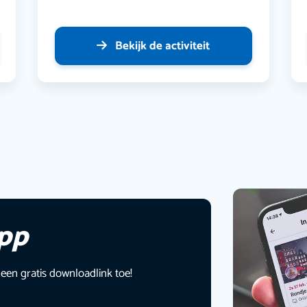
Bekijk de activiteit
app
 een gratis downloadlink toe!