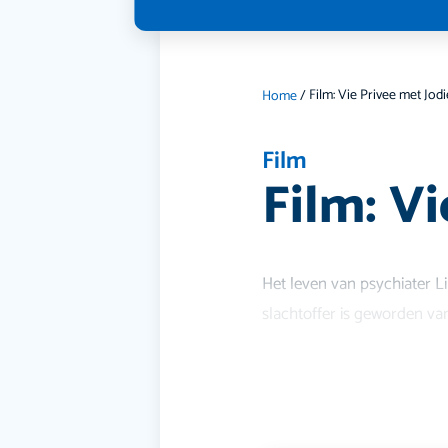
Home
/
Film
Film: Vi
Het leven van psychiater L
slachtoffer is geworden van