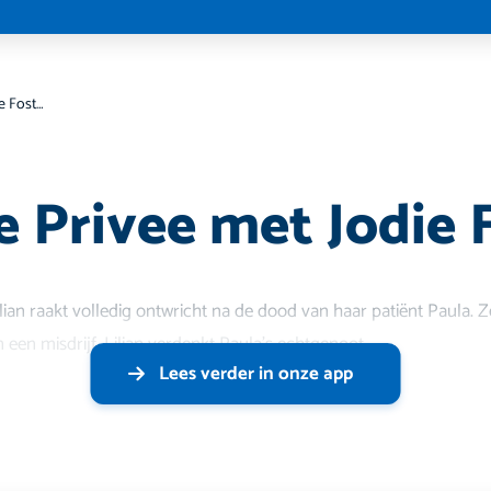
Film: Vie Privee met Jodie Foster
e Privee met Jodie 
ilian raakt volledig ontwricht na de dood van haar patiënt Paula.
 een misdrijf. Lilian verdenkt Paula’s echtgenoot
Lees verder in onze app