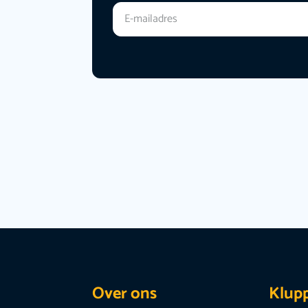
Over ons
Klup