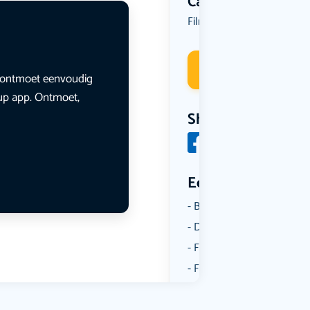
Categorie
Film
Deelneme
en ontmoet eenvoudig
lup app. Ontmoet,
Share
Een aantal catego
Borrelen
Dansen
Fietsen
Film
Kunst & Cultuur