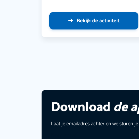
Bekijk de activiteit
Download
de 
Laat je emailadres achter en we sturen je
E-mailadres
*