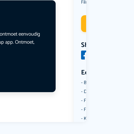
Film
Kunst & Cultuur
,
Deelneme
en ontmoet eenvoudig
lup app. Ontmoet,
Share
Een aantal catego
Borrelen
Dansen
Fietsen
Film
Kunst & Cultuur
Muziek