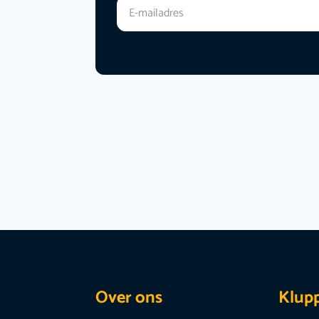
Over ons
Klup