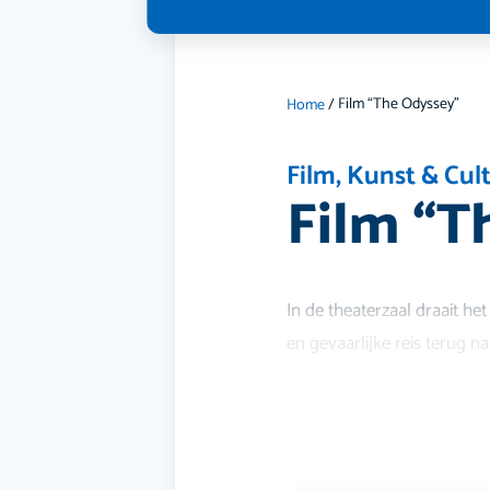
Film “The Odyssey”
Home
/
Film
,
Kunst & Cul
Film “T
In de theaterzaal draait he
en gevaarlijke reis terug na