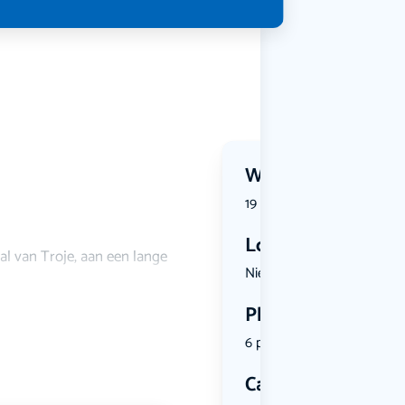
Wanneer?
19 July 2026 | 15:00
Locatie
val van Troje, aan een lange
Nieuwstraa...
Plekken
6 plekken beschikbaar
Categorie